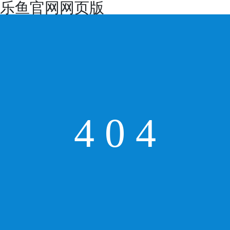
乐鱼官网网页版
4
0
4