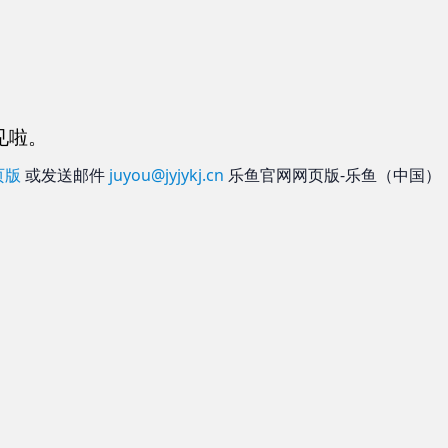
！
见啦。
页版
或发送邮件
juyou@jyjykj.cn
乐鱼官网网页版-乐鱼（中国）