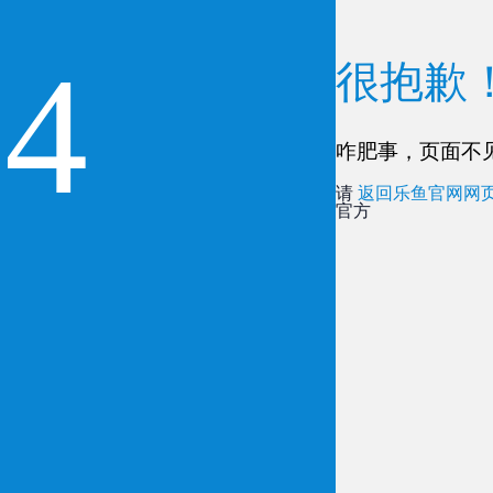
4
很抱歉
咋肥事，页面不
请
返回乐鱼官网网
官方