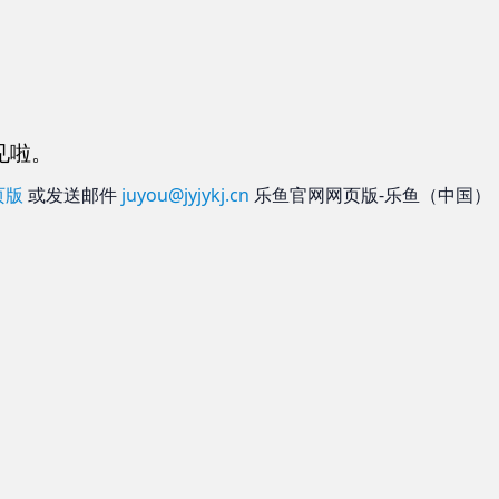
！
见啦。
页版
或发送邮件
juyou@jyjykj.cn
乐鱼官网网页版-乐鱼（中国）