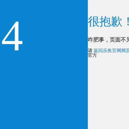
4
很抱歉
咋肥事，页面不
请
返回乐鱼官网网
官方