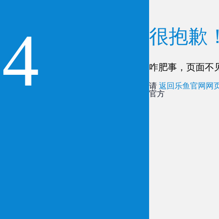
4
很抱歉
咋肥事，页面不
请
返回乐鱼官网网
官方