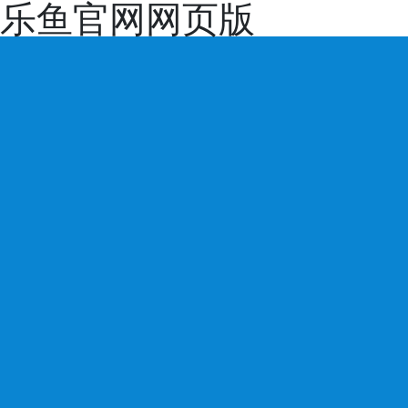
乐鱼官网网页版