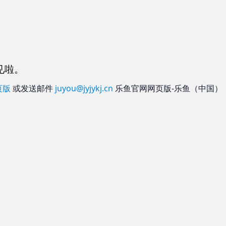
！
见啦。
页版
或发送邮件
juyou@jyjykj.cn
乐鱼官网网页版-乐鱼（中国）