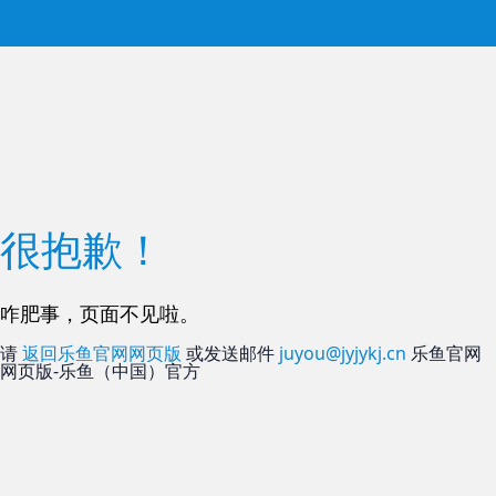
很抱歉！
咋肥事，页面不见啦。
请
返回乐鱼官网网页版
或发送邮件
juyou@jyjykj.cn
乐鱼官网
网页版-乐鱼（中国）官方