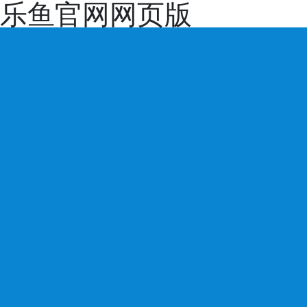
乐鱼官网网页版