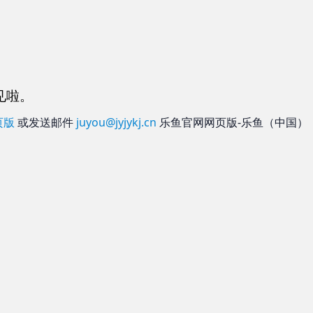
！
见啦。
页版
或发送邮件
juyou@jyjykj.cn
乐鱼官网网页版-乐鱼（中国）