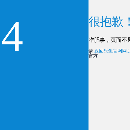
4
很抱歉
咋肥事，页面不
请
返回乐鱼官网网
官方