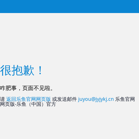
很抱歉！
咋肥事，页面不见啦。
请
返回乐鱼官网网页版
或发送邮件
juyou@jyjykj.cn
乐鱼官网
网页版-乐鱼（中国）官方